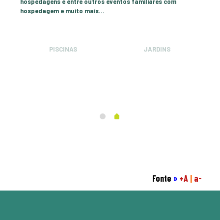
hospedagens e entre outros eventos familiares com
hospedagem e muito mais...
ÁREA VERDE
SALÃO
Fonte
»
+A
|
a-