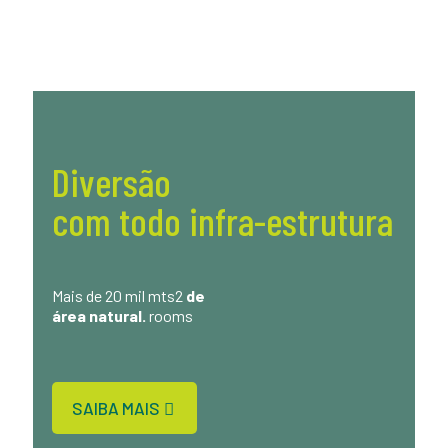
Diversão
com todo infra-estrutura
Mais de 20 mil mts2
de
área natural.
rooms
SAIBA MAIS